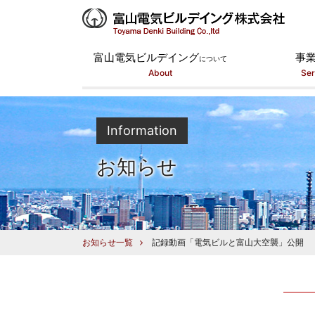
富山電気ビルデイング
事
について
About
Ser
Information
お知らせ
お知らせ一覧
記録動画「電気ビルと富山大空襲」公開